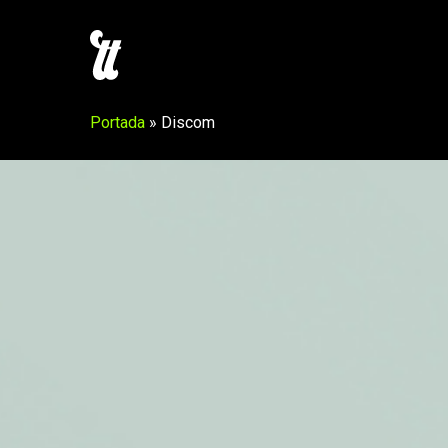
Skip
to
main
content
Portada
»
Discom