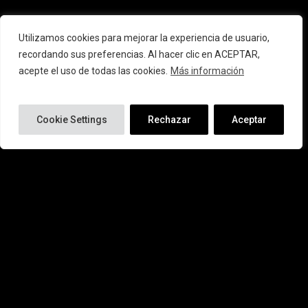
Caramelos blandos
Utilizamos cookies para mejorar la experiencia de usuario,
recordando sus preferencias. Al hacer clic en ACEPTAR,
sin azúcares
acepte el uso de todas las cookies.
Más información
Cookie Settings
Rechazar
Aceptar
La empresa Carolina Honest crea su nueva gama de
caramelos blandos sin azúcar. Cuando abras esta bolsa
encontrarás tus sabores preferidos: cítricos, regaliz o
frutales. Caramelos blandos para darte un capricho sin
azúcar, sin gluten y sin lactosa. Su cremosa textura y un
toque ácido ¡terminarán por conquistarte!